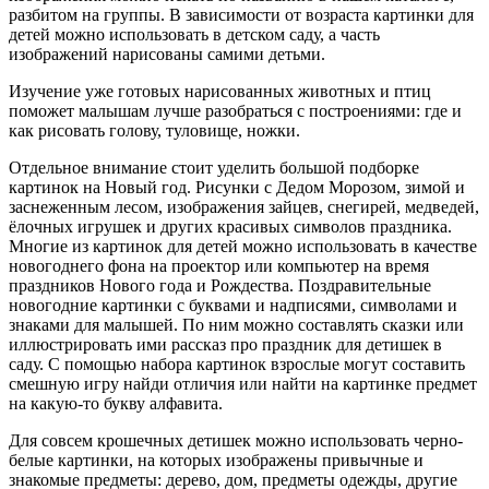
разбитом на группы. В зависимости от возраста картинки для
детей можно использовать в детском саду, а часть
изображений нарисованы самими детьми.
Изучение уже готовых нарисованных животных и птиц
поможет малышам лучше разобраться с построениями: где и
как рисовать голову, туловище, ножки.
Отдельное внимание стоит уделить большой подборке
картинок на Новый год. Рисунки с Дедом Морозом, зимой и
заснеженным лесом, изображения зайцев, снегирей, медведей,
ёлочных игрушек и других красивых символов праздника.
Многие из картинок для детей можно использовать в качестве
новогоднего фона на проектор или компьютер на время
праздников Нового года и Рождества. Поздравительные
новогодние картинки с буквами и надписями, символами и
знаками для малышей. По ним можно составлять сказки или
иллюстрировать ими рассказ про праздник для детишек в
саду. С помощью набора картинок взрослые могут составить
смешную игру найди отличия или найти на картинке предмет
на какую-то букву алфавита.
Для совсем крошечных детишек можно использовать черно-
белые картинки, на которых изображены привычные и
знакомые предметы: дерево, дом, предметы одежды, другие