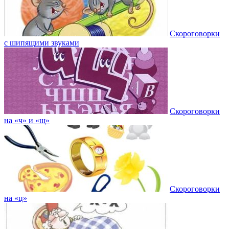
Скороговорки
с шипящими звуками
Скороговорки
на «ч» и «щ»
Скороговорки
на «ц»