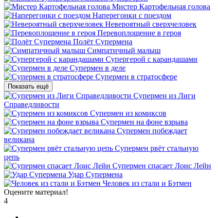
Мистер Картофельная голова
Наперегонки с поездом
Невероятный сверхчеловек
Перевоплощение в героя
Полёт Супермена
Симпатичный малыш
Супергерой с карандашами
Супермен в деле
Супермен в стратосфере
Показать ещё
Супермен из Лиги
Справедливости
Супермен из комиксов
Супермен на фоне взрыва
Супермен побеждает
великана
Супермен рвёт стальную
цепь
Супермен спасает Лоис Лейн
Удар Супермена
Человек из стали и Бэтмен
Оцените материал!
4