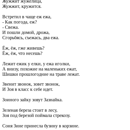
Жужжит жужелица,
Жужжит, кружится.
Встретил в чаще еж ежа,
- Как погода, еж?
- Свежа.
И пошли домой, дрожа,
Сгорьбясь, съежась, два ежа.
Ёж, ёж, гже живешь?
Ёж, ёж, что несешь?
Лежит ежик у елки, у ежа иголки,
А внизу, похожие на маленьких ежат,
Шишки прошлогодние на траве лежат.
Звенит звонок, зовет звонок,
И Зоя в класс к себе идет.
Зоиного зайку зовут Зазнайка.
Зеленая береза стоит в лесу,
Зоя под березой поймала стрекозу.
Соня Зине принесла бузину в корзине.