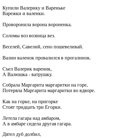
Купили Валерику и Вареньке
Варежки и валенки.
Проворонила ворона вороненка.
Соломы воз возница вез.
Веселей, Савелий, сено пошевеливай.
Валин валенок провалился в прогалинок.
Съел Валерик вареник,
А Валюшка - ватрушку.
Собрала Маргарита маргаритки на горе,
Потеряла Маргарита маргаритки во вдворе.
Как на горке, на пригорке
Стоят тридцать три Егорки.
Летела гагара над амбаром,
А в амбаре сидела другая гагара.
Дятел дуб долбил,