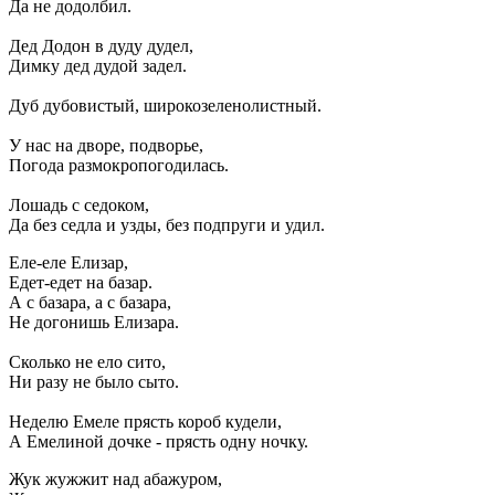
Да не додолбил.
Дед Додон в дуду дудел,
Димку дед дудой задел.
Дуб дубовистый, широкозеленолистный.
У нас на дворе, подворье,
Погода размокропогодилась.
Лошадь с седоком,
Да без седла и узды, без подпруги и удил.
Еле-еле Елизар,
Едет-едет на базар.
А с базара, а с базара,
Не догонишь Елизара.
Сколько не ело сито,
Ни разу не было сыто.
Неделю Емеле прясть короб кудели,
А Емелиной дочке - прясть одну ночку.
Жук жужжит над абажуром,