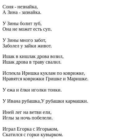
Соня - незнайка,
А Зина - зазнайка.
У Зины болит зуб,
Она не может есть суп.
У Зины много забот,
Заболел у зайки живот.
Ишак в кишлак дрова возил,
Ишак дрова в траву свалил.
Испекла Иришка куклам по коврижке,
Нравятся коврижки Гришке и Маришке.
У ежа и ёлки иголки тонки.
У Ивана рубашка,У рубашки кармашки.
Иней лег на ветви ели,
Иглы за ночь побелели.
Играл Егорка с Игорьком,
Скатился с горки кувырком.