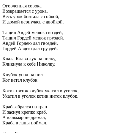
Огорченная сорока
Возвращается с урока.
Весь урок болтала с сойкой,
И домой вернулась с двойкой.
Тащил Авдей мешок гвоздей,
Тащил Гордей мешок груздей.
Авдей Гордею дал гвоздей,
Гордей Авдею дал груздей.
Клала Клава лук на полку,
Кликнула к себе Николку.
Клубок упал на пол.
Кот катал клубок.
Котик ниток клубок укатил в уголок,
Укатил в уголок котик ниток клубок.
Краб забрался на трап
И заснул крепко краб.
А кальмар не дремал,
Краба в лапы поймал.