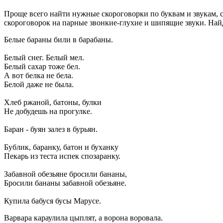
Проще всего найти нужные скороговорки по буквам и звукам, с
скороговорок на парные звонкие-глухие и шипящие звуки. Найд
Белые бараны били в барабаны.
Белый снег. Белый мел.
Белый сахар тоже бел.
А вот белка не бела.
Белой даже не была.
Хлеб ржаной, батоны, булки
Не добудешь на прогулке.
Баран - буян залез в бурьян.
Бублик, баранку, батон и буханку
Пекарь из теста испек спозаранку.
Забавной обезьяне бросили бананы,
Бросили бананы забавной обезьяне.
Купила бабуся бусы Марусе.
Варвара караулила цыплят, а ворона воровала.