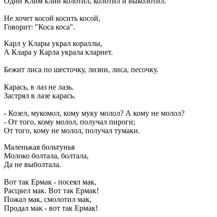
Один Клим клин колотил, колотил и выколотил.
Не хочет косой косить косой,
Говорит: "Коса коса".
Карл у Клары украл кораллы,
А Клара у Карла украла кларнет.
Бежит лиса по шесточку, лизни, лиса, песочку.
Карась, в лаз не лазь.
Застрял в лазе карась.
- Козел, мукомол, кому муку молол? А кому не молол?
- От того, кому молол, получал пироги;
От того, кому не молол, получал тумаки.
Маленькая больтунья
Молоко болтала, болтала,
Да не выболтала.
Вот так Ермак - посеял мак,
Расцвел мак. Вот так Ермак!
Пожал мак, смолотил мак,
Продал мак - вот так Ермак!