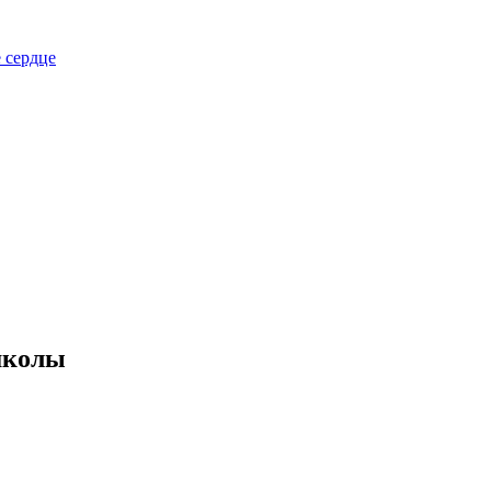
 сердце
школы