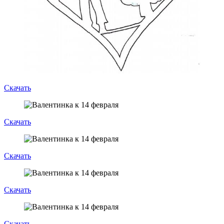
Скачать
Скачать
Скачать
Скачать
Скачать