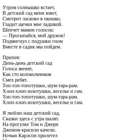
Утром солнышко встает,
В детский сад меня зовет,
Смотрит ласково в окошко,
Гладит щечки мне ладшкой.
Шепчет мамин голосок:
— Просыпайся, мой дружок!
Подмигнул с подушки гном
Вместе в садик мы пойдем.
Припев:
Динь-динь детский сад
Голоса звенят,
Как сто колокольчиков
Смех ребят.
Топ-топ-топотушки, шум-тара-рам.
Хлоп-хлоп-хохотушки, веселье и гам.
Топ-топ-топотушки, шум-тара-рам.
Хлоп-хлоп-хохотушки, веселье и гам.
Я люблю наш детский сад,
Сказки здесь с утра шалят.
На прогулке Том и Джери
Джемом красили качели.
Ночью Карлсон прилетел