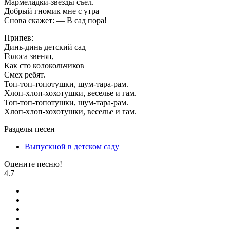
Мармеладки-звезды съел.
Добрый гномик мне с утра
Снова скажет: — В сад пора!
Припев:
Динь-динь детский сад
Голоса звенят,
Как сто колокольчиков
Смех ребят.
Топ-топ-топотушки, шум-тара-рам.
Хлоп-хлоп-хохотушки, веселье и гам.
Топ-топ-топотушки, шум-тара-рам.
Хлоп-хлоп-хохотушки, веселье и гам.
Разделы песен
Выпускной в детском саду
Оцените песню!
4.7