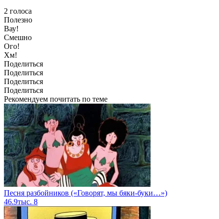
2
голоса
Полезно
Вау!
Смешно
Ого!
Хм!
Поделиться
Поделиться
Поделиться
Поделиться
Рекомендуем почитать по теме
Песня разбойников («Говорят, мы бяки-буки…»)
46.9тыс.
8