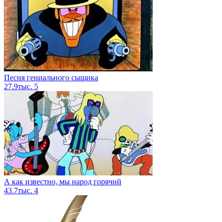
Песня гениального сыщика
27.9тыс.
5
А как известно, мы народ горячий
43.7тыс.
4