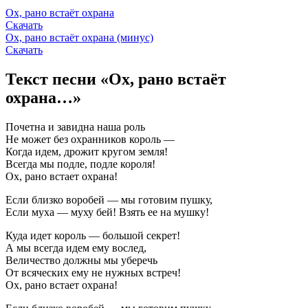
Ох, рано встаёт охрана
Скачать
Ох, рано встаёт охрана (минус)
Скачать
Текст песни «Ох, рано встаёт
охрана…»
Почетна и завидна наша роль
Не может без охранников король —
Когда идем, дрожит кругом земля!
Всегда мы подле, подле короля!
Ох, рано встает охрана!
Если близко воробей — мы готовим пушку,
Если муха — муху бей! Взять ее на мушку!
Куда идет король — большой секрет!
А мы всегда идем ему вослед,
Величество должны мы уберечь
От всяческих ему не нужных встреч!
Ох, рано встает охрана!