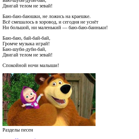
Баю-шуби-дуби-бай,
Двигай телом не зевай!
Баю-баю-баюшки, не ложись на краешке.
Всё смешалось в хоровод, и сегодня не уснёт
Ни большой, ни маленький — баю-баю-баиньки!
Баю-баю, бай-бай-бай,
Громче музыка играй!
Баю-шуби-дуби-бай,
Двигай телом не зевай!
Спокойной ночи малыши!
Разделы песен