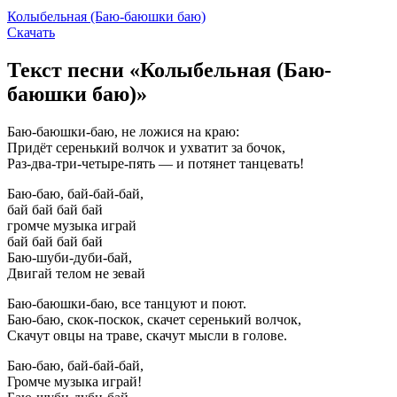
Колыбельная (Баю-баюшки баю)
Скачать
Текст песни «Колыбельная (Баю-
баюшки баю)»
Баю-баюшки-баю, не ложися на краю:
Придёт серенький волчок и ухватит за бочок,
Раз-два-три-четыре-пять — и потянет танцевать!
Баю-баю, бай-бай-бай,
бай бай бай бай
громче музыка играй
бай бай бай бай
Баю-шуби-дуби-бай,
Двигай телом не зевай
Баю-баюшки-баю, все танцуют и поют.
Баю-баю, скок-поскок, скачет серенький волчок,
Скачут овцы на траве, скачут мысли в голове.
Баю-баю, бай-бай-бай,
Громче музыка играй!