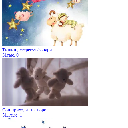
Тишину стерегут фонари
31тыс.
0
Сон приходит на порог
51.1тыс.
1