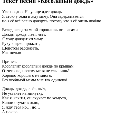
Текст песни «Косолапый дождь»
Уже поздно. На улице идет дождь.
Я стою у окна и жду маму. Она задерживается,
но я её всё равно дождусь, потому что я её очень люблю.
Вслед вслед за мной торопливыми шагами
Дождь, дождь, льёт, льёт.
Я хочу дождаться маму.
Руку к щеке прижать,
Шёпотом рассказать,
Как ночью
Припев:
Косолапит косолапый дождь по крышам.
Отчего же, почему меня не слышишь?
Хорошо-хорошего не много,
Без любимой мамы мне так одиноко!
Дождь, дождь, льёт, льёт,
Не устанет на минутку,
Как я, как ты, он скучает по кому-то,
Капли стучат в окно,
Я жду тебя но… но…
А ночью