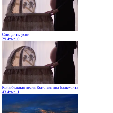
Спи, дитя, усни
29.4тыс.
0
Колыбельная песня Константина Бальмонта
43.4тыс.
1