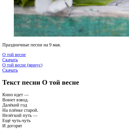
Праздничные песни на 9 мая.
О той весне
Скачать
О той весне (минус)
Скачать
Текст песни О той весне
Кино идет —
Воюет взвод.
Далёкий год
На плёнке старой.
Нелёгкий путь —
Ещё чуть-чуть
И догорят