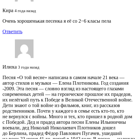
Кира
4 года назад
Очень хорошенькая песенка я её со 2−6 класы пела
Ответить
Илюха
3 года назад
Песня «О той весне» написана в самом начале 21 века —
автор стихов и музыки — Елена Плотникова. Год создания
-2009. Эта песня — словно взгляд из настоящего глазами
современных детей — на героическое прошлое их прадедов,
их нелёгкий путь к Победе в Великой Отечественной войне.
Дети знают о той войне из фильмов, книг, из рассказов
родственников. Почти у каждого в семье есть кто-то, кто
не вернулся с войны. Много и тех, кто пришел в родной дом
с Победой. Дед и прадед автора песни Елены Ильиничны
воевали, дед Николай Николаевич Плотников дошел
до Берлина, прадед Фёдор Павлович Пугачев, ушедший
на вону 23 июня 41-го, погиб в 1942 году. В песне — надежда