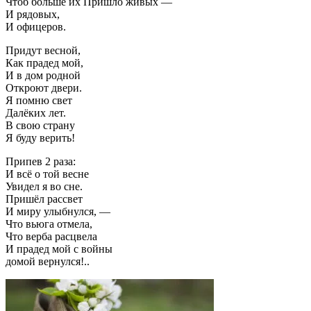
Чтоб больше их Пришло живых —
И рядовых,
И офицеров.
Придут весной,
Как прадед мой,
И в дом родной
Откроют двери.
Я помню свет
Далёких лет.
В свою страну
Я буду верить!
Припев 2 раза:
И всё о той весне
Увидел я во сне.
Пришёл рассвет
И миру улыбнулся, —
Что вьюга отмела,
Что верба расцвела
И прадед мой с войны
домой вернулся!..