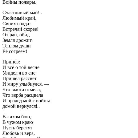
Войны пожары.
Счастливый май!..
Любимый край,
Своих солдат
Встречай скорее!
От ран, обид
Земля дрожит.
Теплом души
Её согреем!
Припев:
И всё о той весне
Увидел я во сне.
Пришёл рассвет
И миру улыбнулся, —
Что вьюга отмела,
Что верба расцвела
И прадед мой с войны
домой вернулся!..
В лихом бою,
В чужом краю
Пусть берегут
Любовь и вера,