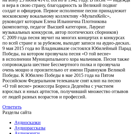
и вера в свою страну, благодарность за Великий подвиг
солдат и офицеров. Первое исполнение песни принадлежит
московскому вокальному коллективу «МультиКейс»,
руководит которым Елена Ильинична Плотникова
(композитор, педагог Высшей категории, Лауреат
музыкальных конкурсов, автор поэтических сборников)
С 2009 года песня звучит на многих концертах и конкурсах
по всей стране и за рубежом, выходят записи на аудио-дисках.
9 мая 2015 года во Владикавказе состоялся Юбилейный Парад
Победы, на котором прозвучала песня «О той весне»
в исполнении Муниципального хора мальчиков. Песня также
сопровождала шествие Бессмертного полка и прозвучала
очень мощно и пронзительно от имени Правнуков Великой
Победы. К Юбилею Победы в мае 2015 года на Пятом
Российском Федеральном телеканале снят клип на песню
«О той весне» режиссера Бориса Деденёва с участием
взрослых и юных артистов, получивший множество отзывов
от людей разных возрастов и профессий.
Ответить
Разделы сайта
Аудиосказки
Аудиорассказы
Аудиокниги