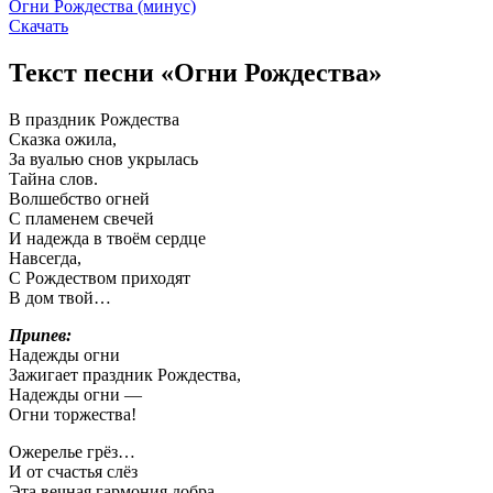
Огни Рождества (минус)
Скачать
Текст песни «Огни Рождества»
В праздник Рождества
Сказка ожила,
За вуалью снов укрылась
Тайна слов.
Волшебство огней
С пламенем свечей
И надежда в твоём сердце
Навсегда,
С Рождеством приходят
В дом твой…
Припев:
Надежды огни
Зажигает праздник Рождества,
Надежды огни —
Огни торжества!
Ожерелье грёз…
И от счастья слёз
Эта вечная гармония добра,