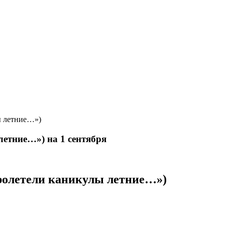
ы летние…»)
летние…») на 1 сентября
ролетели каникулы летние…»)