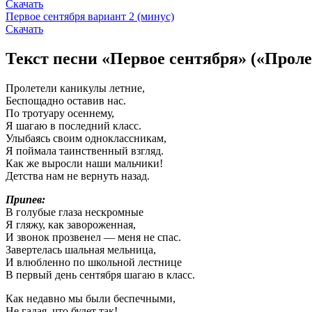
Скачать
Первое сентября вариант 2 (минус)
Скачать
Текст песни «Первое сентября» («Прол
Пролетели каникулы летние,
Беспощадно оставив нас.
По тротуару осеннему,
Я шагаю в последний класс.
Улыбаясь своим одноклассникам,
Я поймала таинственный взгляд.
Как же выросли наши мальчики!
Детства нам не вернуть назад.
Припев:
В голубые глаза нескромные
Я гляжу, как завороженная,
И звонок прозвенел — меня не спас.
Завертелась шальная мельница,
И влюбленно по школьной лестнице
В первый день сентября шагаю в класс.
Как недавно мы были беспечными,
Не гадая, что будет так!