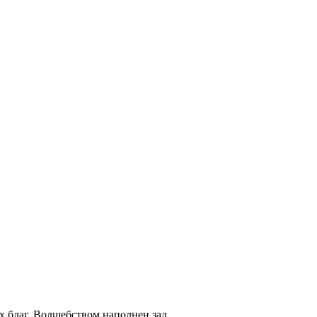
х благ. Волшебством наполнен зал