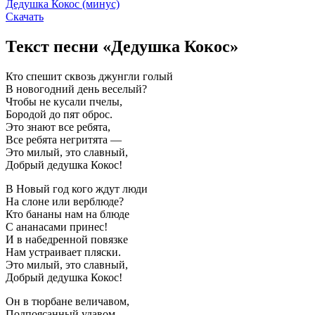
Дедушка Кокос (минус)
Скачать
Текст песни «Дедушка Кокос»
Кто спешит сквозь джунгли голый
В новогодний день веселый?
Чтобы не кусали пчелы,
Бородой до пят оброс.
Это знают все ребята,
Все ребята негритята —
Это милый, это славный,
Добрый дедушка Кокос!
В Новый год кого ждут люди
На слоне или верблюде?
Кто бананы нам на блюде
С ананасами принес!
И в набедренной повязке
Нам устраивает пляски.
Это милый, это славный,
Добрый дедушка Кокос!
Он в тюрбане величавом,
Подпоясанный удавом,