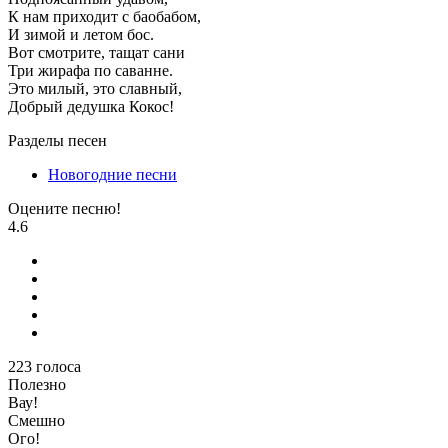
К нам приходит с баобабом,
И зимой и летом бос.
Вот смотрите, тащат сани
Три жирафа по саванне.
Это милый, это славный,
Добрый дедушка Кокос!
Разделы песен
Новогодние песни
Оцените песню!
4.6
223
голоса
Полезно
Вау!
Смешно
Ого!