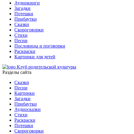
Аудиокниги
Загадки
Потешки
Прибаутки
Сказки
Скороговорки
Стихи
Песни
Пословицы и поговорки
Раскраски
Картинки для детей
Клуб родительской культуры
Разделы сайта
Сказки
Песни
Картинки
Загадки
Прибаутки
Аудиосказки
Стихи
Раскраски
Потешки
Скороговорки