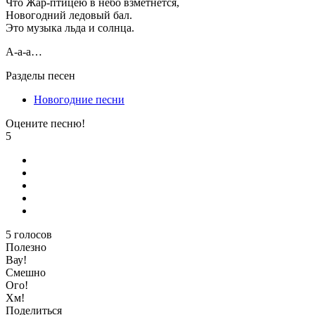
Что Жар-птицею в небо взметнется,
Новогодний ледовый бал.
Это музыка льда и солнца.
А-а-а…
Разделы песен
Новогодние песни
Оцените песню!
5
5
голосов
Полезно
Вау!
Смешно
Ого!
Хм!
Поделиться