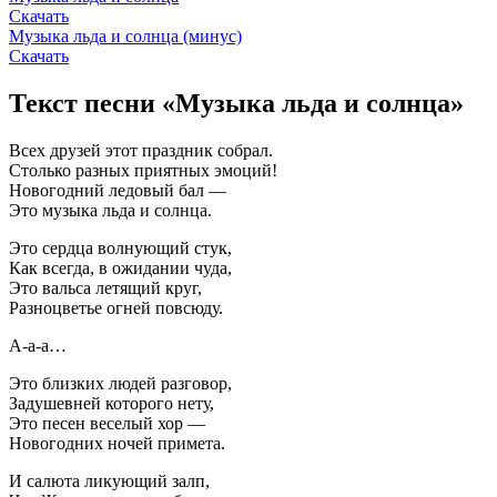
Скачать
Музыка льда и солнца (минус)
Скачать
Текст песни «Музыка льда и солнца»
Всех друзей этот праздник собрал.
Столько разных приятных эмоций!
Новогодний ледовый бал —
Это музыка льда и солнца.
Это сердца волнующий стук,
Как всегда, в ожидании чуда,
Это вальса летящий круг,
Разноцветье огней повсюду.
А-а-а…
Это близких людей разговор,
Задушевней которого нету,
Это песен веселый хор —
Новогодних ночей примета.
И салюта ликующий залп,