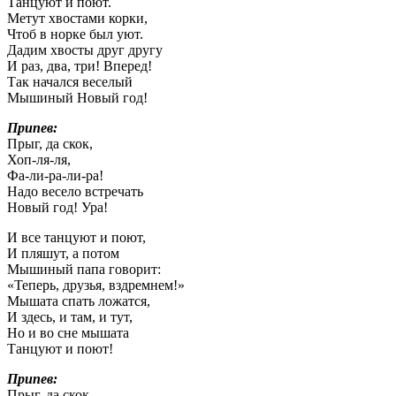
Танцуют и поют.
Метут хвостами корки,
Чтоб в норке был уют.
Дадим хвосты друг другу
И раз, два, три! Вперед!
Так начался веселый
Мышиный Новый год!
Припев:
Прыг, да скок,
Хоп-ля-ля,
Фа-ли-ра-ли-ра!
Надо весело встречать
Новый год! Ура!
И все танцуют и поют,
И пляшут, а потом
Мышиный папа говорит:
«Теперь, друзья, вздремнем!»
Мышата спать ложатся,
И здесь, и там, и тут,
Но и во сне мышата
Танцуют и поют!
Припев:
Прыг, да скок,