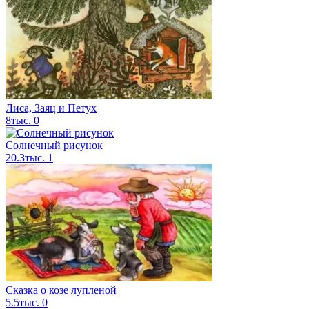
Лиса, Заяц и Петух
8тыс.
0
Солнечный рисунок
20.3тыс.
1
Сказка о козе лупленой
5.5тыс.
0