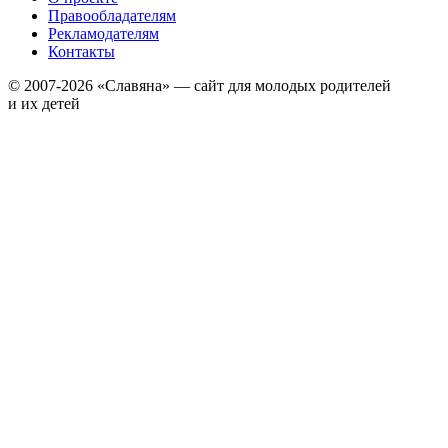
Правообладателям
Рекламодателям
Контакты
© 2007-2026 «Славяна» — сайт для молодых родителей
и их детей