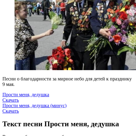
Песни о благодарности за мирное небо для детей к празднику
9 мая.
Прости меня, дедушка
Скачать
Прости меня, дедушка (минус)
Скачать
Текст песни Прости меня, дедушка