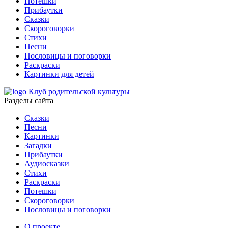
Потешки
Прибаутки
Сказки
Скороговорки
Стихи
Песни
Пословицы и поговорки
Раскраски
Картинки для детей
Клуб родительской культуры
Разделы сайта
Сказки
Песни
Картинки
Загадки
Прибаутки
Аудиосказки
Стихи
Раскраски
Потешки
Скороговорки
Пословицы и поговорки
О проекте