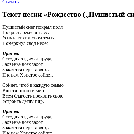
Скачать
Текст песни «Рождество („Пушистый с
Пушистый снег покрыл поля,
Покрыл дремучий лес.
Уснула тихим сном земля,
Померкнул свод небес.
Припев:
Сегодня отдых от труда,
Забвенье всех забот.
Зажжется первая звезда
И к нам Христос сойдет.
Сойдет, чтоб в каждую семью
Внести покой и мир.
Всем благость проявить свою,
Устроить детям пир.
Припев:
Сегодня отдых от труда,
Забвенье всех забот.
Зажжется первая звезда
И к нам Христос сойдет.