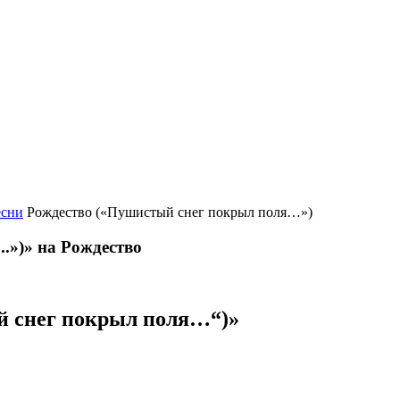
есни
Рождество («Пушистый снег покрыл поля…»)
.»)» на Рождество
й снег покрыл поля…“)»