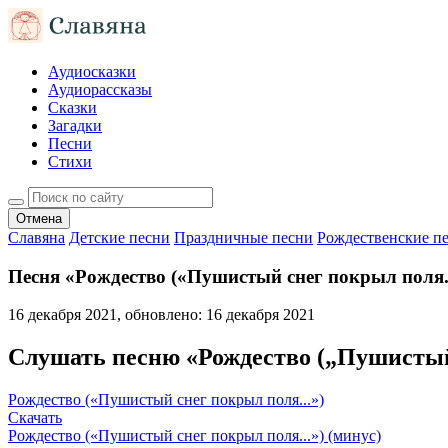
Аудиосказки
Аудиорассказы
Сказки
Загадки
Песни
Стихи
Отмена
Славяна
Детские песни
Праздничные песни
Рождественские п
Песня «Рождество («Пушистый снег покрыл поля..
16 декабря 2021
, обновлено:
16 декабря 2021
Слушать песню «Рождество („Пушисты
Рождество («Пушистый снег покрыл поля...»)
Скачать
Рождество («Пушистый снег покрыл поля...») (минус)