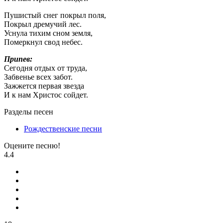
Пушистый снег покрыл поля,
Покрыл дремучий лес.
Уснула тихим сном земля,
Померкнул свод небес.
Припев:
Сегодня отдых от труда,
Забвенье всех забот.
Зажжется первая звезда
И к нам Христос сойдет.
Разделы песен
Рождественские песни
Оцените песню!
4.4