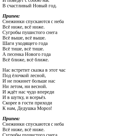
И поведёт с собою нас
В счастливый Новый год.
Припев:
Снежинки спускаются с неба
Всё ниже, всё ниже.
Сугробы пушистого снега
Всё выше, всё выше.
Шаги уходящего года
Всё тише, всё тише.
А песенка Нового года
Всё ближе, всё ближе.
Нас встретит сказка в этот час
Под ёлочкой лесной,
И не покинет больше нас
Ни летом, ни весной.
И ждёт нас чудо впереди
И в шутку, и всерьёз.
Скорее в гости приходи
К нам, Дедушка Мороз!
Припев:
Снежинки спускаются с неба
Всё ниже, всё ниже.
Сугробы пушистого снега