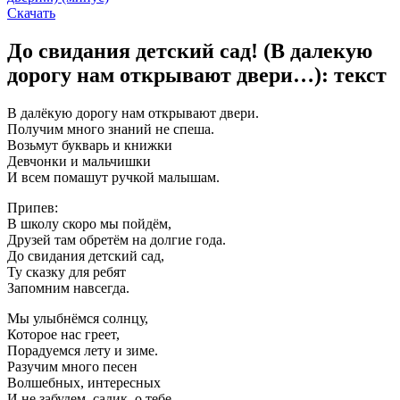
Скачать
До свидания детский сад! (В далекую
дорогу нам открывают двери…): текст
В далёкую дорогу нам открывают двери.
Получим много знаний не спеша.
Возьмут букварь и книжки
Девчонки и мальчишки
И всем помашут ручкой малышам.
Припев:
В школу скоро мы пойдём,
Друзей там обретём на долгие года.
До свидания детский сад,
Ту сказку для ребят
Запомним навсегда.
Мы улыбнёмся солнцу,
Которое нас греет,
Порадуемся лету и зиме.
Разучим много песен
Волшебных, интересных
И не забудем, садик, о тебе.