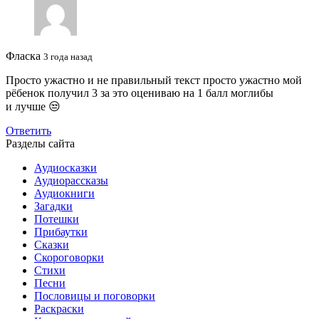
Фласка
3 года назад
Просто ужастно и не правильный текст просто ужастно мой
рёбенок получил 3 за это оцениваю на 1 балл моглибы
и лучше 😒
Ответить
Разделы сайта
Аудиосказки
Аудиорассказы
Аудиокниги
Загадки
Потешки
Прибаутки
Сказки
Скороговорки
Стихи
Песни
Пословицы и поговорки
Раскраски