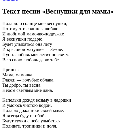
Текст песни «Веснушки для мамы»
Подарило солнце мне веснушки,
Потому что солнце я люблю
И любимой мамочке-подружке
Я веснушки подарю.
Будет улыбаться она лету
И красивой матушке — Земле.
Пусть любовь моя летит по свету.
Всю свою любовь дарю тебе.
Припев:
Мама, мамочка.
Глазки — голубые облака.
Ты добро, ты весна.
Небом светлым мне дана.
Капельки дождя возьму в ладошки
И умоюсь чистою водой.
Подарю дождинки своей маме.
Я всегда буду с тобой.
Будут тучки с неба улыбаться,
Поливать тропинки и поля.