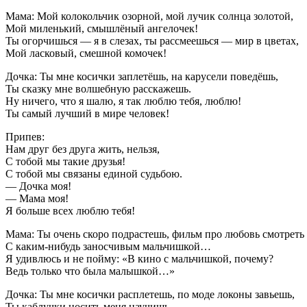
Мама: Мой колокольчик озорной, мой лучик солнца золотой,
Мой миленький, смышлёный ангелочек!
Ты огорчишься — я в слезах, ты рассмеешься — мир в цветах,
Мой ласковый, смешной комочек!
Дочка: Ты мне косички заплетёшь, на карусели поведёшь,
Ты сказку мне волшебную расскажешь.
Ну ничего, что я шалю, я так люблю тебя, люблю!
Ты самый лучший в мире человек!
Припев:
Нам друг без друга жить, нельзя,
С тобой мы такие друзья!
С тобой мы связаны единой судьбою.
— Дочка моя!
— Мама моя!
Я больше всех люблю тебя!
Мама: Ты очень скоро подрастешь, фильм про любовь смотреть
С каким-нибудь заносчивым мальчишкой…
Я удивлюсь и не пойму: «В кино с мальчишкой, почему?
Ведь только что была малышкой…»
Дочка: Ты мне косички расплетешь, по моде локоны завьешь,
Ты каблучки носить меня научишь.