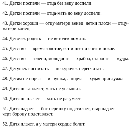
41. Детки поспели — отца без веку доспели.
42. Детки поспели — отца-мать до веку доспели.
43. Детки хороши — отцу-матери венец, детки плохи — отцу-
матери конец.
44. Деточек родить — не веточек ломить.
45. Детство — время золотое, ест и пьет и спит в покое.
46. Детство — зелено, молодость — храбра, старость — мудра.
47. Детушек воспитать — не курочек пересчитать.
48. Детям не порча — игрушка, а порча — худая прислужка.
49. Дитя не заплачет, мать не услышит.
50. Дитя не плачет — мать не разумеет.
51. Дитя падает — бог перинку подстилает, стар падает —
черт борону подставляет.
52. Дитя плачет, а у матери сердце болит.