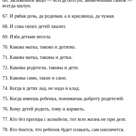
66. Засиженное яйцо — всегда болтун, занянченный сынок —
всегда шалун.
67. И рябая дочь, да родимая, а и красавица, да чужая.
68. И сова своих детей хвалит.
69. Изба детьми весела.
70. Какова матка, таково и дитятко.
71. Какова матка, таковы и детки.
72. Каковы родители, таковы и дети.
73. Каковы сами, такие и сани.
74. Когда в детях лад, не надо и клад.
75. Когда имеешь ребенка, понимаешь доброту родителей.
76. Кому детей родить, тому и кормить.
77. Кто без призора с колыбели, тот всю жизнь не при деле.
78. Кто боится, что ребенок будет плакать, сам наплачется.