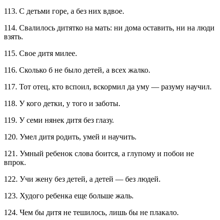
113. С детьми горе, а без них вдвое.
114. Свалилось дитятко на мать: ни дома оставить, ни на люди
взять.
115. Свое дитя милее.
116. Сколько б не было детей, а всех жалко.
117. Тот отец, кто вспоил, вскормил да уму — разуму научил.
118. У кого детки, у того и заботы.
119. У семи нянек дитя без глазу.
120. Умел дитя родить, умей и научить.
121. Умный ребенок слова боится, а глупому и побои не
впрок.
122. Учи жену без детей, а детей — без людей.
123. Худого ребенка еще больше жаль.
124. Чем бы дитя не тешилось, лишь бы не плакало.