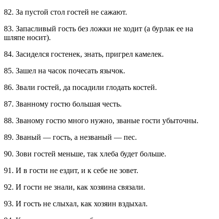
82. За пустой стол гостей не сажают.
83. Запасливый гость без ложки не ходит (а бурлак ее на
шляпе носит).
84. Засиделся гостенек, знать, пригрел камелек.
85. Зашел на часок почесать язычок.
86. Звали гостей, да посадили глодать костей.
87. Званному гостю большая честь.
88. Званому гостю много нужно, званые гости убыточны.
89. Званый — гость, а незваный — пес.
90. Зови гостей меньше, так хлеба будет больше.
91. И в гости не ездит, и к себе не зовет.
92. И гости не знали, как хозяина связали.
93. И гость не слыхал, как хозяин вздыхал.