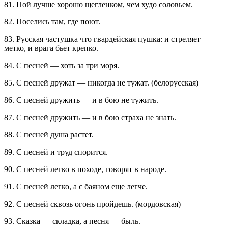
81. Пой лучше хорошо щегленком, чем худо соловьем.
82. Поселись там, где поют.
83. Русская частушка что гвардейская пушка: и стреляет
метко, и врага бьет крепко.
84. С песней — хоть за три моря.
85. С песней дружат — никогда не тужат. (белорусская)
86. С песней дружить — и в бою не тужить.
87. С песней дружить — и в бою страха не знать.
88. С песней душа растет.
89. С песней и труд спорится.
90. С песней легко в походе, говорят в народе.
91. С песней легко, а с баяном еще легче.
92. С песней сквозь огонь пройдешь. (мордовская)
93. Сказка — складка, а песня — быль.