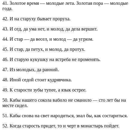
41. Золотое время — молодые лета. Золотая пора — молодые
года.
42. И на старуху бывает проруха.
43. И сед, да ума нет, и молод, да дела вершит.
44. И стар — да весел, и молод — да угрюм.
45. И стар, да петух, и молод, да протух.
46. И старую кукушку на ястреба не променять.
47. Из молодых, да ранний.
48. Иной седой стоит кудрявчика.
49. К старости зубы тупее, а язык острее.
50. Кабы нашего сокола вабило не сманило — сто лет бы на
месте сидел.
51. Кабы снова на свет народиться, знал бы, как состариться.
52. Когда старость придет, то и черт в монастырь пойдет.