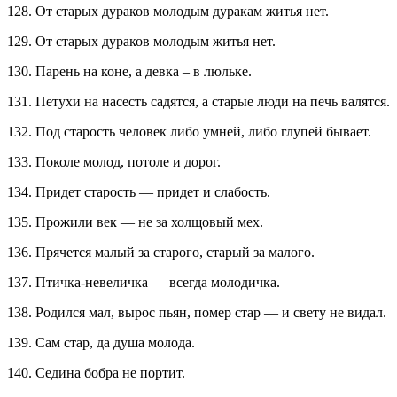
128. От старых дураков молодым дуракам житья нет.
129. От старых дураков молодым житья нет.
130. Парень на коне, а девка – в люльке.
131. Петухи на насесть садятся, а старые люди на печь валятся.
132. Под старость человек либо умней, либо глупей бывает.
133. Поколе молод, потоле и дорог.
134. Придет старость — придет и слабость.
135. Прожили век — не за холщовый мех.
136. Прячется малый за старого, старый за малого.
137. Птичка-невеличка — всегда молодичка.
138. Родился мал, вырос пьян, помер стар — и свету не видал.
139. Сам стар, да душа молода.
140. Седина бобра не портит.