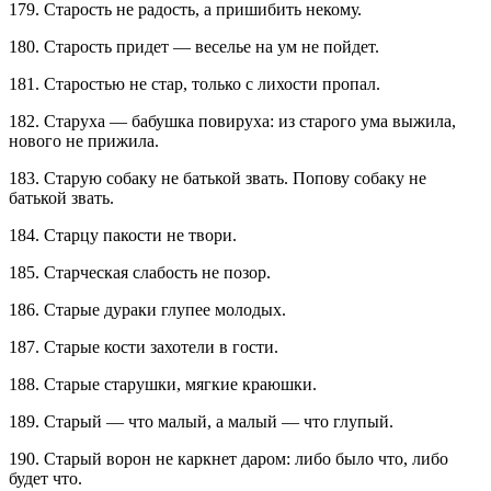
179. Старость не радость, а пришибить некому.
180. Старость придет — веселье на ум не пойдет.
181. Старостью не стар, только с лихости пропал.
182. Старуха — бабушка повируха: из старого ума выжила,
нового не прижила.
183. Старую собаку не батькой звать. Попову собаку не
батькой звать.
184. Старцу пакости не твори.
185. Старческая слабость не позор.
186. Старые дураки глупее молодых.
187. Старые кости захотели в гости.
188. Старые старушки, мягкие краюшки.
189. Старый — что малый, а малый — что глупый.
190. Старый ворон не каркнет даром: либо было что, либо
будет что.