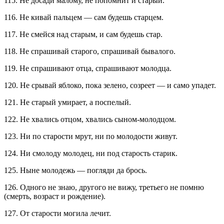
115. Не досади малому, не попомнит и старый.
116. Не кивай пальцем — сам будешь старцем.
117. Не смейся над старым, и сам будешь стар.
118. Не спрашивай старого, спрашивай бывалого.
119. Не спрашивают отца, спрашивают молодца.
120. Не срывай яблоко, пока зелено, созреет — и само упадет.
121. Не старый умирает, а поспелый.
122. Не хвались отцом, хвались сыном-молодцом.
123. Ни по старости мрут, ни по молодости живут.
124. Ни смолоду молодец, ни под старость старик.
125. Ныне молодежь — погляди да брось.
126. Одного не знаю, другого не вижу, третьего не помню
(смерть, возраст и рождение).
127. От старости могила лечит.