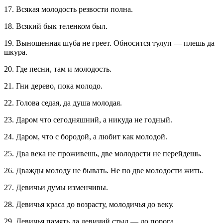
17. Всякая молодость резвости полна.
18. Всякий бык теленком был.
19. Выношенная шуба не греет. Обносится тулуп — плешь да
шкура.
20. Где песни, там и молодость.
21. Гни дерево, пока молодо.
22. Голова седая, да душа молодая.
23. Даром что сегодняшний, а никуда не годный.
24. Даром, что с бородой, а любит как молодой.
25. Два века не проживешь, две молодости не перейдешь.
26. Дважды молоду не бывать. Не по две молодости жить.
27. Девичьи думы изменчивы.
28. Девичья краса до возрасту, молодичья до веку.
29. Девичья память да девичий стыд — до порога