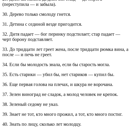
(переступила — и забыла).
30. Дерево только смолоду гнется.
31. Детина с сединой везде пригодится.
32. Дитя падает — бог перинку подстилает; стар падает —
черт борону подставляет.
33. До тридцати лет греет жена, после тридцати рюмка вина, а
после — и печь не греет.
34. Если бы молодость знала, если бы старость могла.
35. Есть старики — убил бы, нет стариков — купил бы.
36. Еще первая голова на плечах, и шкура не ворочана.
37. Зелен виноград не сладок, а молод человек не крепок.
38. Зеленый седому не указ.
39. Знает не тот, кто много прожил, а тот, кто много постиг.
40. Знать по лицу, сколько лет молодцу.