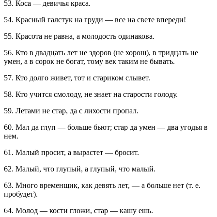
53. Коса — девичья краса.
54. Красный галстук на груди — все на свете впереди!
55. Красота не равна, а молодость одинакова.
56. Кто в двадцать лет не здоров (не хорош), в тридцать не
умен, а в сорок не богат, тому век таким не бывать.
57. Кто долго живет, тот и стариком слывет.
58. Кто учится смолоду, не знает на старости голоду.
59. Летами не стар, да с лихости пропал.
60. Мал да глуп — больше бьют; стар да умен — два угодья в
нем.
61. Малый просит, а вырастет — бросит.
62. Малый, что глупый, а глупый, что малый.
63. Много временщик, как девять лет, — а больше нет (т. е.
пробудет).
64. Молод — кости гложи, стар — кашу ешь.