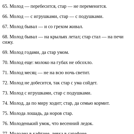
65. Молод — перебесится, стар — не переменится.
66. Молод — с игрушками, стар — с подушками.
67. Молод бывал — и со грехом живал.
68. Молод бывал — на крыльях летал; стар стал — на печи
сижу.
69. Молод годами, да стар умом.
70. Молод еще: молоко на губах не обсохло.
71. Молод месяц — не на всю ночь светит.
72. Молод не добесится, так стар с ума сойдет.
73. Молод с игрушками, стар с подушками.
74. Молод, да по миру ходит; стар, да семью кормит.
75. Молода лошадь, да норов стар.
76. Молоденький умок, что весенний ледок.
77. Молодец в кафтане, девка в сарафане.