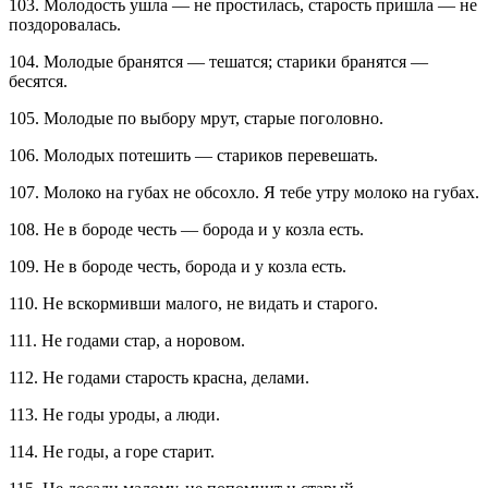
103. Молодость ушла — не простилась, старость пришла — не
поздоровалась.
104. Молодые бранятся — тешатся; старики бранятся —
бесятся.
105. Молодые по выбору мрут, старые поголовно.
106. Молодых потешить — стариков перевешать.
107. Молоко на губах не обсохло. Я тебе утру молоко на губах.
108. Не в бороде честь — борода и у козла есть.
109. Не в бороде честь, борода и у козла есть.
110. Не вскормивши малого, не видать и старого.
111. Не годами стар, а норовом.
112. Не годами старость красна, делами.
113. Не годы уроды, а люди.
114. Не годы, а горе старит.