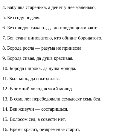
4. Бабушка старенька, а денег у нее маленько.
5. Без году неделя.
6. Без плодов сажают, да до плодов доживают.
7. Бог судит виноватого, кто обидит бородатого.
8. Борода росла — разума не принесла.
9. Борода сивая, да душа красивая.
10. Борода широка, да душа молода.
11. Был конь, да изъездился.
12. В зимний холод всякий молод.
13. В семь лет перебедовали семьдесят семь бед.
14. Век живучи — состаришься.
15. Волосом сед, а совести нет.
16. Время красит, безвременье старит.