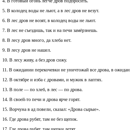
4. В готовый огонь легче дров подбросить.
5. В колодец воды не льют, а в лес дров не везут.
6. В лес дров не возят, в колодец воды не льют.
7. В лес не съездишь, так и на печи замёрзнешь.
8. В лесу дров много, да хлеба нет.
9. В лесу дров не нашел.
10. В лесу живу, а без дров сижу.
11. В ожидании перекочевки не уничтожай все дрова, в ожидани
12. В октябре и изба с дровами, и мужик в лаптях.
13. В поле — по хлеб, в лес — по дрова.
14. В своей-то печи и дрова ярче горят.
15. Ворчуна в ад повели, сказал: «Дрова сырые».
16. Где дрова рубят, там не без щепок.
17. Где дрова рубят, там щепки летят.