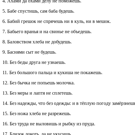
4. Ахами да охами делу не поможешь.
5. Бабе спустишь, сам баба будешь.
6. Бабий грешок не спрячешь ни в куль, ни в мешок.
7. Бабьего вранья и на свинье не объедешь.
8. Баловством хлеба не добудешь.
9. Баснями сыт не будешь.
10. Без беды друга не узнаешь.
11. Без большого пальца и кукиша не покажешь.
12. Без бычка не попьешь молочка.
13. Без меры и лаптя не сплетешь.
14. Без надежды, что без одежды: и в тёплую погоду замёрзнешь
15. Без ножа хлеба не разрежешь.
16. Без труда не выловишь и рыбку из пруда.
17. Близок локоть, да не укусишь.