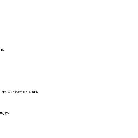
шь.
 не отведёшь глаз.
оду.