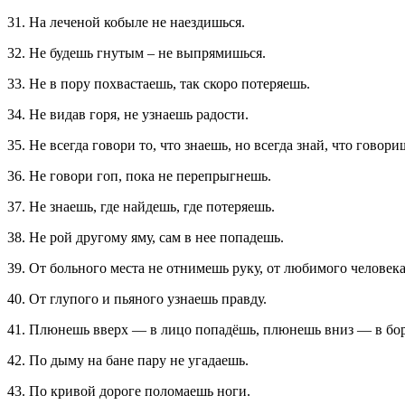
31. На леченой кобыле не наездишься.
32. Не будешь гнутым – не выпрямишься.
33. Не в пору похвастаешь, так скоро потеряешь.
34. Не видав горя, не узнаешь радости.
35. Не всегда говори то, что знаешь, но всегда знай, что говори
36. Не говори гоп, пока не перепрыгнешь.
37. Не знаешь, где найдешь, где потеряешь.
38. Не рой другому яму, сам в нее попадешь.
39. От больного места не отнимешь руку, от любимого человека
40. От глупого и пьяного узнаешь правду.
41. Плюнешь вверх — в лицо попадёшь, плюнешь вниз — в бор
42. По дыму на бане пару не угадаешь.
43. По кривой дороге поломаешь ноги.