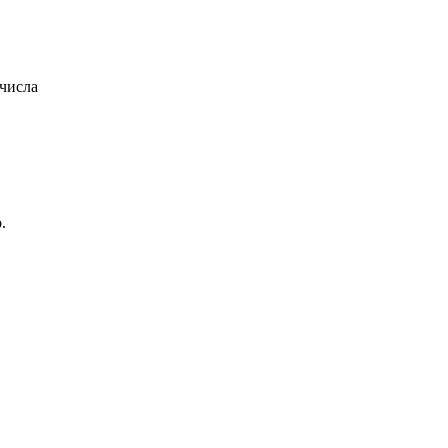
 числа
.