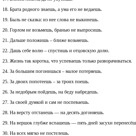
18. Брата родного знаешь, а ума его не ведаешь.
19. Быль не сказка: из нее слова не выкинешь.
20. Горлом не возьмешь, бранью не выпросишь.
21. Дальше положишь – ближе возьмешь.
22. Дашь себе волю – спустишь и отцовскую долю.
23. Жизнь так коротка, что успеваешь только разворачиваться.
24. За большим погонишься – малое потеряешь.
25. За двоих попотеешь – за троих поешь.
26. За недобрым пойдешь, на беду набредешь.
27. За своей думкой и сам не поспеваешь.
28. На версту отстанешь — на десять догоняешь.
29. На вершок глубже вспашешь — пять дней засухи перенесёш
30. На всех мягко не постелешь.