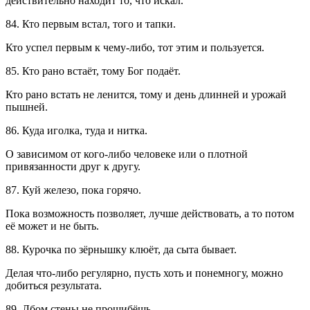
действительно находит то, что искал.
84. Кто первым встал, того и тапки.
Кто успел первым к чему-либо, тот этим и пользуется.
85. Кто рано встаёт, тому Бог подаёт.
Кто рано встать не ленится, тому и день длинней и урожай
пышней.
86. Куда иголка, туда и нитка.
О зависимом от кого-либо человеке или о плотной
привязанности друг к другу.
87. Куй железо, пока горячо.
Пока возможность позволяет, лучше действовать, а то потом
её может и не быть.
88. Курочка по зёрнышку клюёт, да сыта бывает.
Делая что-либо регулярно, пусть хоть и понемногу, можно
добиться результата.
89. Лбом стены не прошибёшь.