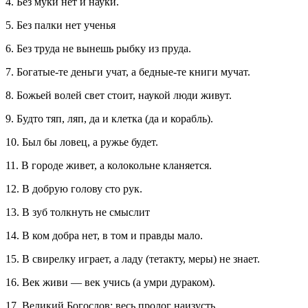
4. Без муки нет и науки.
5. Без палки нет ученья
6. Без труда не вынешь рыбку из пруда.
7. Богатые-те деньги учат, а бедные-те книги мучат.
8. Божьей волей свет стоит, наукой люди живут.
9. Будто тяп, ляп, да и клетка (да и корабль).
10. Был бы ловец, а ружье будет.
11. В городе живет, а колокольне кланяется.
12. В добрую голову сто рук.
13. В зуб толкнуть не смыслит
14. В ком добра нет, в том и правды мало.
15. В свирелку играет, а ладу (тетакту, меры) не знает.
16. Век живи — век учись (а умри дураком).
17. Великий Богослов: весь пролог наизусть.