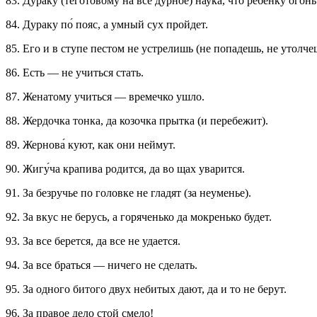
83. Дураку (теготовому на все дурное) наука, что ребенку огонь
84. Дураку по́ пояс, а умный сух пройдет.
85. Его и в ступе пестом не устрелишь (не попадешь, не утолч
86. Есть — не учиться стать.
87. Женатому учиться — времечко ушло.
88. Жердочка тонка, да козочка прытка (и перебежит).
89. Жернова́ куют, как они неймут.
90. Жигу́ча крапива родится, да во щах уварится.
91. За безручье по головке не гладят (за неуменье).
92. За вкус не берусь, а горяченько да мокренько будет.
93. За все берется, да все не удается.
94. За все браться — ничего не сделать.
95. За одного битого двух небитых дают, да и то не берут.
96. За правое дело стой смело!