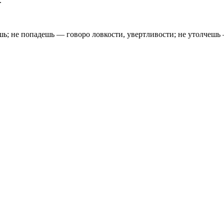
.
ешь; не попадешь — говоро ловкости, увертливости; не утолчешь