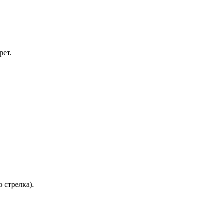
рет.
 стрелка).