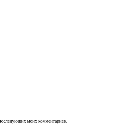
ля последующих моих комментариев.