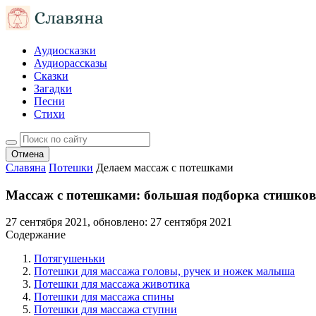
Аудиосказки
Аудиорассказы
Сказки
Загадки
Песни
Стихи
Отмена
Славяна
Потешки
Делаем массаж с потешками
Массаж с потешками: большая подборка стишков
27 сентября 2021
, обновлено:
27 сентября 2021
Содержание
Потягушеньки
Потешки для массажа головы, ручек и ножек малыша
Потешки для массажа животика
Потешки для массажа спины
Потешки для массажа ступни