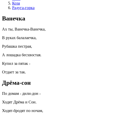
Коза
Радуга-горка
Ванечка
Ах ты, Ванечка-Ванечка,
В руках балалаечка,
Рубашка пестрая,
А лошадка бесхвостая.
Купил за пятак -
Отдает за так.
Дрёма-сон
По домам - дили-дон -
Ходят Дрёма и Сон.
Ходят-бродят по ночам,