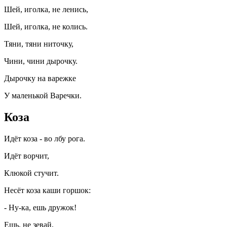
Шей, иголка, не ленись,
Шей, иголка, не колись.
Тяни, тяни ниточку,
Чини, чини дырочку.
Дырочку на варежке
У маленькой Варечки.
Коза
Идёт коза - во лбу рога.
Идёт ворчит,
Клюкой стучит.
Несёт коза каши горшок:
- Ну-ка, ешь дружок!
Ешь, не зевай,