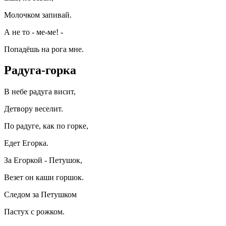
Молочком запивай.
А не то - ме-ме! -
Попадёшь на рога мне.
Радуга-горка
В небе радуга висит,
Детвору веселит.
По радуге, как по горке,
Едет Егорка.
За Егоркой - Петушок,
Везет он каши горшок.
Следом за Петушком
Пастух с рожком.