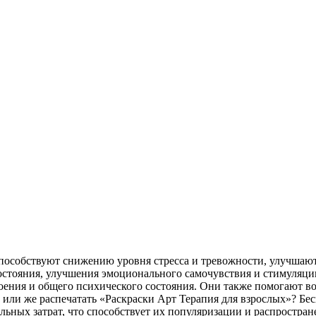
способствуют снижению уровня стресса и тревожности, улучшаю
остояния, улучшения эмоционального самочувствия и стимуляци
оения и общего психического состояния. Они также помогают в
 или же распечатать «Раскраски Арт Терапия для взрослых»? Бе
ельных затрат, что способствует их популяризации и распростр