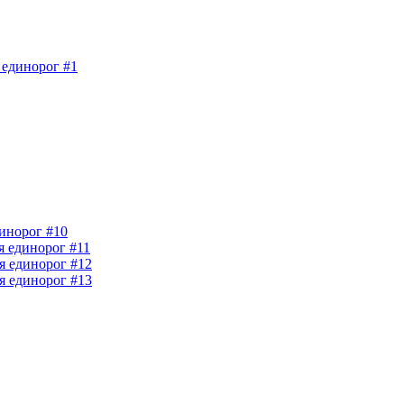
 единорог #1
динорог #10
я единорог #11
ия единорог #12
ия единорог #13