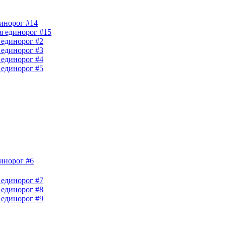
динорог #14
ия единорог #15
 единорог #2
 единорог #3
 единорог #4
 единорог #5
динорог #6
 единорог #7
 единорог #8
 единорог #9