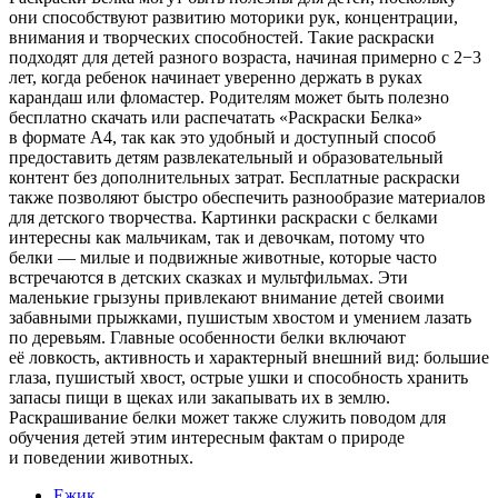
они способствуют развитию моторики рук, концентрации,
внимания и творческих способностей. Такие раскраски
подходят для детей разного возраста, начиная примерно с 2−3
лет, когда ребенок начинает уверенно держать в руках
карандаш или фломастер. Родителям может быть полезно
бесплатно скачать или распечатать «Раскраски Белка»
в формате A4, так как это удобный и доступный способ
предоставить детям развлекательный и образовательный
контент без дополнительных затрат. Бесплатные раскраски
также позволяют быстро обеспечить разнообразие материалов
для детского творчества. Картинки раскраски с белками
интересны как мальчикам, так и девочкам, потому что
белки — милые и подвижные животные, которые часто
встречаются в детских сказках и мультфильмах. Эти
маленькие грызуны привлекают внимание детей своими
забавными прыжками, пушистым хвостом и умением лазать
по деревьям. Главные особенности белки включают
её ловкость, активность и характерный внешний вид: большие
глаза, пушистый хвост, острые ушки и способность хранить
запасы пищи в щеках или закапывать их в землю.
Раскрашивание белки может также служить поводом для
обучения детей этим интересным фактам о природе
и поведении животных.
Ежик