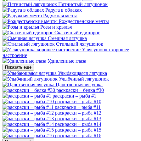
Пятнистый лягушонок
Радуга в облаках
Радужная мечта
Рождественские мечты
Розы и крылья
Сказочный единорог
Смешная лягушка
Стильный лягушонок
У лягушонка хорошее
настроение
Удивленные глаза
Показать ещё
Улыбающаяся лягушка
Улыбчивый лягушонок
Царственная лягушка
раскраски – белка #30
раскраски – рыба #1
раскраски – рыба #10
раскраски – рыба #11
раскраски – рыба #12
раскраски – рыба #13
раскраски – рыба #14
раскраски – рыба #15
раскраски – рыба #16