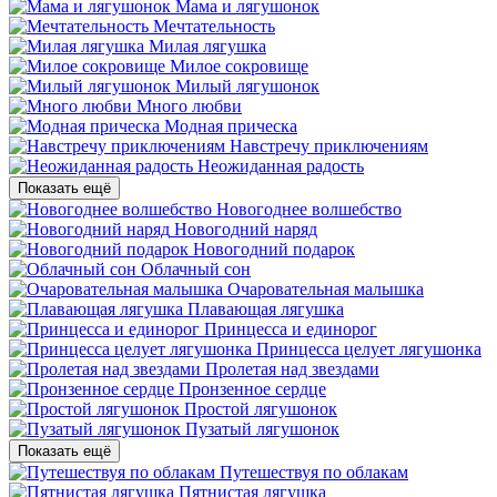
Мама и лягушонок
Мечтательность
Милая лягушка
Милое сокровище
Милый лягушонок
Много любви
Модная прическа
Навстречу приключениям
Неожиданная радость
Показать ещё
Новогоднее волшебство
Новогодний наряд
Новогодний подарок
Облачный сон
Очаровательная малышка
Плавающая лягушка
Принцесса и единорог
Принцесса целует лягушонка
Пролетая над звездами
Пронзенное сердце
Простой лягушонок
Пузатый лягушонок
Показать ещё
Путешествуя по облакам
Пятнистая лягушка