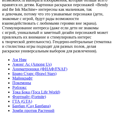
возможность выбирать изображения, которые больше всего
нравятся их детям. Картинки раскраски персонажей «Bendy
and the Ink Machine» интересны как мальчикам, так
и девочкам, потому что это узнаваемые персонажи (дети,
знакомые с игрой, будут рады возможности
взаимодействовать с любимыми героями вне экрана).
Стимулирование интереса (даже если дети не знакомы
с игрой, уникальный и заметный дизайн персонажей может
привлекать их внимание и стимулировать интерес
к творческой деятельности). Гендерно-нейтральные (тематика
и стилистика игры подходят для разных полов, делая
раскраски универсальным выбором для развлечения).
Ам Ням
Амонг Ас (Among Us)
Аниматроники (ФНАФ/FNAF)
Браво Старс (Brawl Stars)
Майнкрафт
Покемоны
Роблокс
Тока Бока (Toca Life World)
Фортнайт (Fortnite)
ГТА (GTA)
Банбан (Сад Банбана)
Зомби против Растений