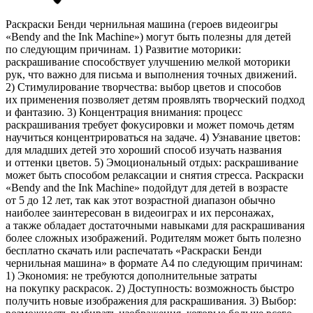
Раскраски Бенди чернильная машина (героев видеоигры
«Bendy and the Ink Machine») могут быть полезны для детей
по следующим причинам. 1) Развитие моторики:
раскрашивание способствует улучшению мелкой моторики
рук, что важно для письма и выполнения точных движений.
2) Стимулирование творчества: выбор цветов и способов
их применения позволяет детям проявлять творческий подход
и фантазию. 3) Концентрация внимания: процесс
раскрашивания требует фокусировки и может помочь детям
научиться концентрироваться на задаче. 4) Узнавание цветов:
для младших детей это хороший способ изучать названия
и оттенки цветов. 5) Эмоциональный отдых: раскрашивание
может быть способом релаксации и снятия стресса. Раскраски
«Bendy and the Ink Machine» подойдут для детей в возрасте
от 5 до 12 лет, так как этот возрастной диапазон обычно
наиболее заинтересован в видеоиграх и их персонажах,
а также обладает достаточными навыками для раскрашивания
более сложных изображений. Родителям может быть полезно
бесплатно скачать или распечатать «Раскраски Бенди
чернильная машина» в формате A4 по следующим причинам:
1) Экономия: не требуются дополнительные затраты
на покупку раскрасок. 2) Доступность: возможность быстро
получить новые изображения для раскрашивания. 3) Выбор: