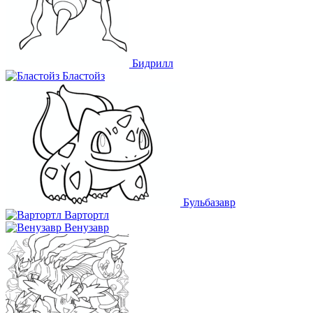
Бидрилл
Бластойз
Бульбазавр
Вартортл
Венузавр