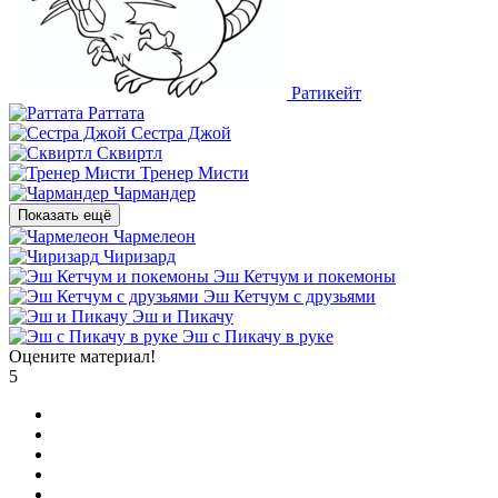
Ратикейт
Раттата
Сестра Джой
Сквиртл
Тренер Мисти
Чармандер
Показать ещё
Чармелеон
Чиризард
Эш Кетчум и покемоны
Эш Кетчум с друзьями
Эш и Пикачу
Эш с Пикачу в руке
Оцените материал!
5