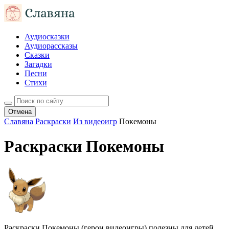
Аудиосказки
Аудиорассказы
Сказки
Загадки
Песни
Стихи
Отмена
Славяна
Раскраски
Из видеоигр
Покемоны
Раскраски Покемоны
Раскраски Покемоны (герои видеоигры) полезны для детей,