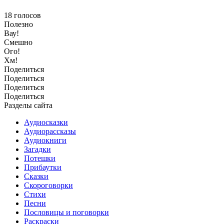
18
голосов
Полезно
Вау!
Смешно
Ого!
Хм!
Поделиться
Поделиться
Поделиться
Поделиться
Разделы сайта
Аудиосказки
Аудиорассказы
Аудиокниги
Загадки
Потешки
Прибаутки
Сказки
Скороговорки
Стихи
Песни
Пословицы и поговорки
Раскраски