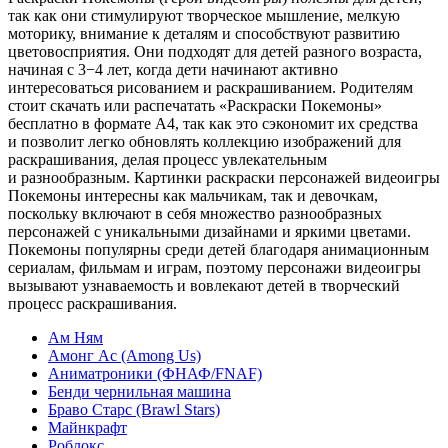
так как они стимулируют творческое мышление, мелкую
моторику, внимание к деталям и способствуют развитию
цветовосприятия. Они подходят для детей разного возраста,
начиная с 3−4 лет, когда дети начинают активно
интересоваться рисованием и раскрашиванием. Родителям
стоит скачать или распечатать «Раскраски Покемоны»
бесплатно в формате A4, так как это сэкономит их средства
и позволит легко обновлять коллекцию изображений для
раскрашивания, делая процесс увлекательным
и разнообразным. Картинки раскраски персонажей видеоигры
Покемоны интересны как мальчикам, так и девочкам,
поскольку включают в себя множество разнообразных
персонажей с уникальными дизайнами и яркими цветами.
Покемоны популярны среди детей благодаря анимационным
сериалам, фильмам и играм, поэтому персонажи видеоигры
вызывают узнаваемость и вовлекают детей в творческий
процесс раскрашивания.
Ам Ням
Амонг Ас (Among Us)
Аниматроники (ФНАФ/FNAF)
Бенди чернильная машина
Браво Старс (Brawl Stars)
Майнкрафт
Роблокс