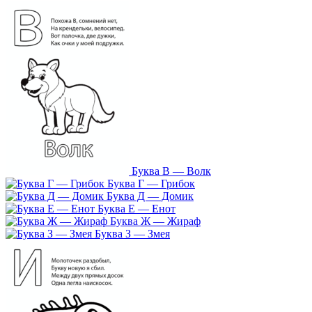
Буква В — Волк
Буква Г — Грибок
Буква Д — Домик
Буква Е — Енот
Буква Ж — Жираф
Буква З — Змея