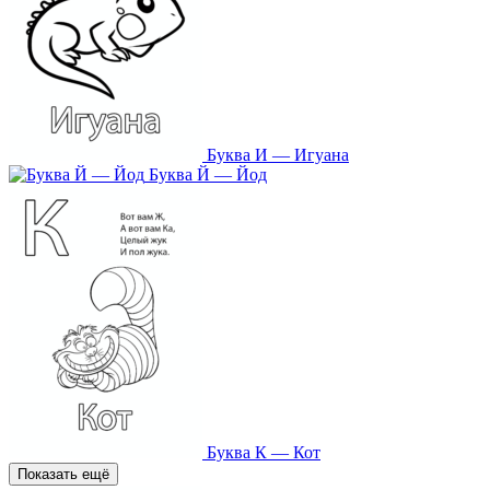
Буква И — Игуана
Буква Й — Йод
Буква К — Кот
Показать ещё