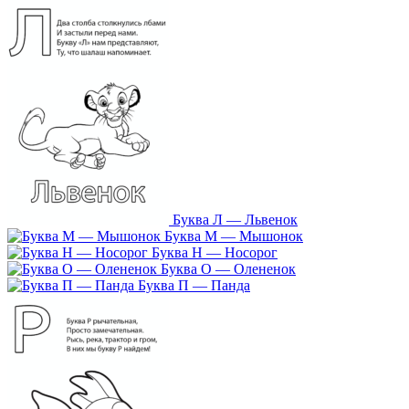
Буква Л — Львенок
Буква М — Мышонок
Буква Н — Носорог
Буква О — Олененок
Буква П — Панда