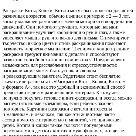
Раскраски Коты, Кошки, Котята могут быть полезны для детей
различных возрастов, обычно начиная примерно с 2 — 3 лет,
когда у малышей развивается мелкая моторика и координация
движений. Они помогают улучшить моторные навыки:
раскрашивание улучшает координацию рук и глаз, а также
укрепляет мышцы рук, что важно для письма. Стимулируют
творчество: выбор цвета и стиль раскрашивания помогают
развивать творческое мышление. Тренируют концентрацию:
раскраски требуют внимания к деталям и способствуют
развитию способности концентрироваться. Предоставляют
возможность для расслабления и стрессоустойчивости:
раскрашивание может быть успокаивающим
и релаксирующим занятием. Родителям стоит бесплатно
скачать или распечатать «Раскраски Коты, Кошки, Котята»
в формате A4, так как это удобный и экономичный способ
предоставить детям развивающий материал. К тому же,
не нужно покупать готовые книги-раскраски, и всегда можно
распечатать новые экземпляры, если ребенок захочет
повторить. Картинки раскраски с котами интересны
и мальчикам, и девочкам, так как эти животные часто
ассоциируются с игривостью и милотой, что привлекает
детей. Котята и кошки также являются популярными
персонажами в детских книгах и мультфильмах, что делает