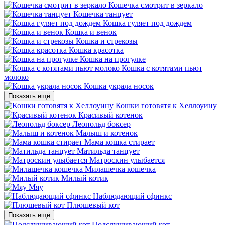
Кошечка смотрит в зеркало
Кошечка танцует
Кошка гуляет под дождем
Кошка и венок
Кошка и стрекозы
Кошка красотка
Кошка на прогулке
Кошка с котятами пьют
молоко
Кошка украла носок
Показать ещё
Кошки готовятя к Хеллоуину
Красивый котенок
Леопольд боксер
Малыш и котенок
Мама кошка стирает
Матильда танцует
Матроскин улыбается
Милашечка кошечка
Милый котик
Мяу
Наблюдающий сфинкс
Плюшевый кот
Показать ещё
Подслушивающий кот