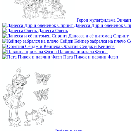
Герои мультфильма Энчан
Данесса Дир и олененок Сп
Данесса Олень
Данесса и её питомец Спринт
Кейпер забрался на плечо 
Объятия Сейдж и Кейпера
Павлина прижала Флэпа
Пата Пикок и павлин Флэп