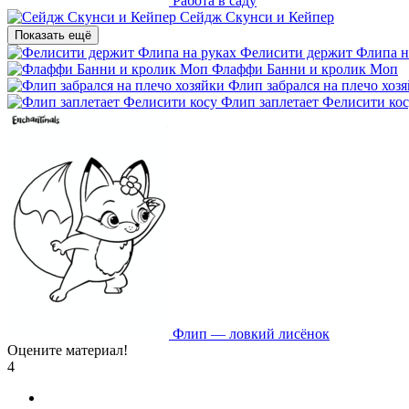
Работа в саду
Сейдж Скунси и Кейпер
Показать ещё
Фелисити держит Флипа н
Флаффи Банни и кролик Моп
Флип забрался на плечо хоз
Флип заплетает Фелисити ко
Флип — ловкий лисёнок
Оцените материал!
4