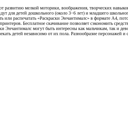
уют развитию мелкой моторики, воображения, творческих навык
ут для детей дошкольного (около 3−6 лет) и младшего школьног
ать или распечатать «Раскраски Энчантималс» в формате A4, пот
принтеров. Бесплатное скачивание позволяет сэкономить средст
и Энчантималс могут быть интересны как мальчикам, так и дев
кать детей независимо от их пола. Разнообразие персонажей и с