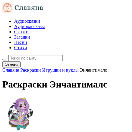
Аудиосказки
Аудиорассказы
Сказки
Загадки
Песни
Стихи
Отмена
Славяна
Раскраски
Игрушки и куклы
Энчантималс
Раскраски Энчантималс