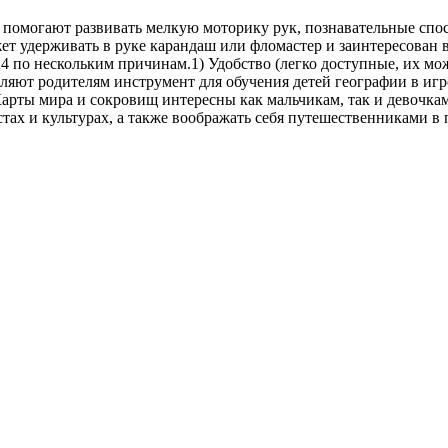
 помогают развивать мелкую моторику рук, познавательные спо
жет удерживать в руке карандаш или фломастер и заинтересован 
 по нескольким причинам.1) Удобство (легко доступные, их мож
вляют родителям инструмент для обучения детей географии в игр
 Карты мира и сокровищ интересны как мальчикам, так и девочк
стах и культурах, а также воображать себя путешественниками в