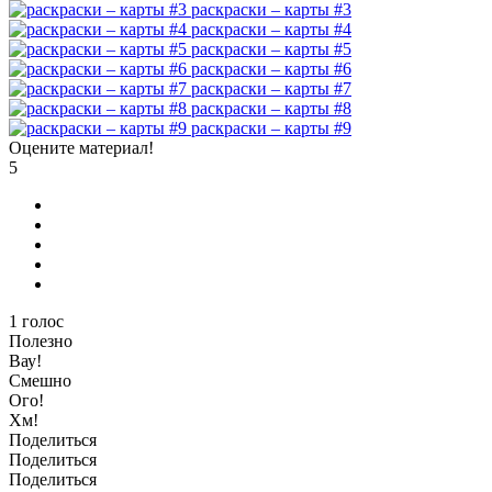
раскраски – карты #3
раскраски – карты #4
раскраски – карты #5
раскраски – карты #6
раскраски – карты #7
раскраски – карты #8
раскраски – карты #9
Оцените материал!
5
1
голос
Полезно
Вау!
Смешно
Ого!
Хм!
Поделиться
Поделиться
Поделиться