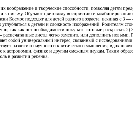
 их воображение и творческие способности, позволяя детям пре
и к письму. Обучают цветовому восприятию и комбинированию р
ски Космос подходят для детей разного возраста, начиная с 3 — 
 углубляться в детали и сложность изображений. Родителям стои
но, так как нет необходимости покупать готовые раскраски. 2)
— распечатанные листы легко заменить или дополнить новыми. Р
ляет собой универсальный интерес, связанный с исследованиями
ствует развитию научного и критического мышления, вдохновляе
 к астрономии, физике и другим смежным наукам. Таким образом
оль в развитии ребенка.