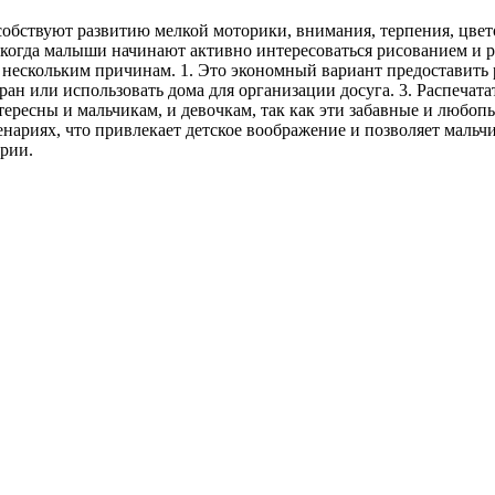
собствуют развитию мелкой моторики, внимания, терпения, цвет
т, когда малыши начинают активно интересоваться рисованием и 
 нескольким причинам. 1. Это экономный вариант предоставить 
торан или использовать дома для организации досуга. 3. Распеч
тересны и мальчикам, и девочкам, так как эти забавные и люб
нариях, что привлекает детское воображение и позволяет мальч
рии.