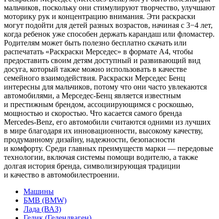
мальчиков, поскольку они стимулируют творчество, улучшают
моторику рук и концентрацию внимания. Эти раскраски
могут подойти для детей разных возрастов, начиная с 3−4 лет,
когда ребенок уже способен держать карандаш или фломастер.
Родителям может быть полезно бесплатно скачать или
распечатать «Раскраски Мерседес» в формате A4, чтобы
предоставить своим детям доступный и развивающий вид
досуга, который также можно использовать в качестве
семейного взаимодействия. Раскраски Мерседес Бенц
интересны для мальчиков, потому что они часто увлекаются
автомобилями, а Мерседес-Бенц является известным
и престижным брендом, ассоциирующимся с роскошью,
мощностью и скоростью. Что касается самого бренда
Mercedes-Benz, его автомобили считаются одними из лучших
в мире благодаря их инновационности, высокому качеству,
продуманному дизайну, надежности, безопасности
и комфорту. Среди главных преимуществ марки — передовые
технологии, включая системы помощи водителю, а также
долгая история бренда, символизирующая традиции
и качество в автомобилестроении.
Машины
БМВ (BMW)
Лада (ВАЗ)
Гелик (Гелендваген)