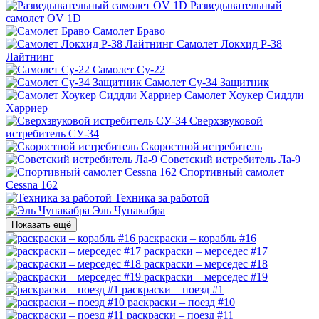
Разведывательный
самолет OV 1D
Самолет Браво
Самолет Локхид P-38
Лайтнинг
Самолет Су-22
Самолет Су-34 Защитник
Самолет Хоукер Сиддли
Харриер
Сверхзвуковой
истребитель СУ-34
Скоростной истребитель
Советский истребитель Ла-9
Спортивный самолет
Cessna 162
Техника за работой
Эль Чупакабра
Показать ещё
раскраски – корабль #16
раскраски – мерседес #17
раскраски – мерседес #18
раскраски – мерседес #19
раскраски – поезд #1
раскраски – поезд #10
раскраски – поезд #11