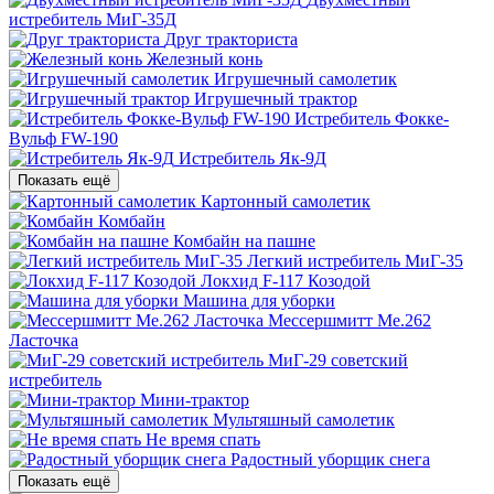
истребитель МиГ-35Д
Друг тракториста
Железный конь
Игрушечный самолетик
Игрушечный трактор
Истребитель Фокке-
Вульф FW-190
Истребитель Як-9Д
Показать ещё
Картонный самолетик
Комбайн
Комбайн на пашне
Легкий истребитель МиГ-35
Локхид F-117 Козодой
Машина для уборки
Мессершмитт Me.262
Ласточка
МиГ-29 советский
истребитель
Мини-трактор
Мультяшный самолетик
Не время спать
Радостный уборщик снега
Показать ещё