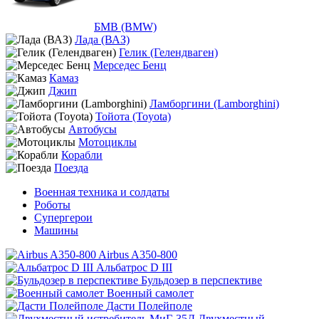
БМВ (BMW)
Лада (ВАЗ)
Гелик (Гелендваген)
Мерседес Бенц
Камаз
Джип
Ламборгини (Lamborghini)
Тойота (Toyota)
Автобусы
Мотоциклы
Корабли
Поезда
Военная техника и солдаты
Роботы
Супергерои
Машины
Airbus A350-800
Альбатрос D III
Бульдозер в перспективе
Военный самолет
Дасти Полейполе
Двухместный