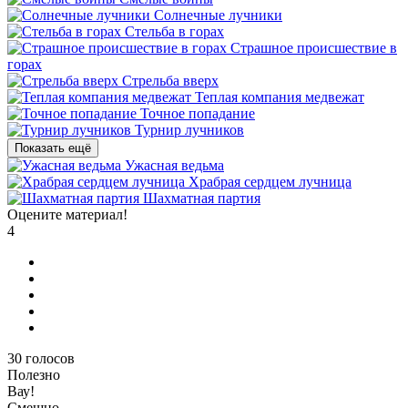
Солнечные лучники
Стельба в горах
Страшное происшествие в
горах
Стрельба вверх
Теплая компания медвежат
Точное попадание
Турнир лучников
Показать ещё
Ужасная ведьма
Храбрая сердцем лучница
Шахматная партия
Оцените материал!
4
30
голосов
Полезно
Вау!
Смешно