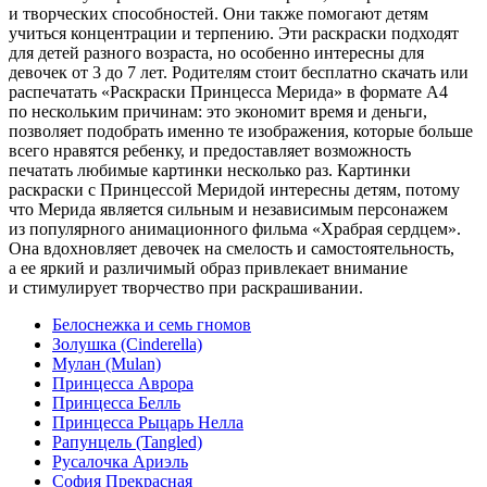
и творческих способностей. Они также помогают детям
учиться концентрации и терпению. Эти раскраски подходят
для детей разного возраста, но особенно интересны для
девочек от 3 до 7 лет. Родителям стоит бесплатно скачать или
распечатать «Раскраски Принцесса Мерида» в формате A4
по нескольким причинам: это экономит время и деньги,
позволяет подобрать именно те изображения, которые больше
всего нравятся ребенку, и предоставляет возможность
печатать любимые картинки несколько раз. Картинки
раскраски с Принцессой Меридой интересны детям, потому
что Мерида является сильным и независимым персонажем
из популярного анимационного фильма «Храбрая сердцем».
Она вдохновляет девочек на смелость и самостоятельность,
а ее яркий и различимый образ привлекает внимание
и стимулирует творчество при раскрашивании.
Белоснежка и семь гномов
Золушка (Cinderella)
Мулан (Mulan)
Принцесса Аврора
Принцесса Белль
Принцесса Рыцарь Нелла
Рапунцель (Tangled)
Русалочка Ариэль
София Прекрасная