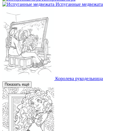
Испуганные медвежата
Королева рукодельница
Показать ещё