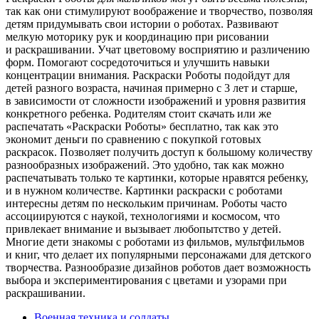
так как они стимулируют воображение и творчество, позволяя
детям придумывать свои истории о роботах. Развивают
мелкую моторику рук и координацию при рисовании
и раскрашивании. Учат цветовому восприятию и различению
форм. Помогают сосредоточиться и улучшить навыки
концентрации внимания. Раскраски Роботы подойдут для
детей разного возраста, начиная примерно с 3 лет и старше,
в зависимости от сложности изображений и уровня развития
конкретного ребенка. Родителям стоит скачать или же
распечатать «Раскраски Роботы» бесплатно, так как это
экономит деньги по сравнению с покупкой готовых
раскрасок. Позволяет получить доступ к большому количеству
разнообразных изображений. Это удобно, так как можно
распечатывать только те картинки, которые нравятся ребенку,
и в нужном количестве. Картинки раскраски с роботами
интересны детям по нескольким причинам. Роботы часто
ассоциируются с наукой, технологиями и космосом, что
привлекает внимание и вызывает любопытство у детей.
Многие дети знакомы с роботами из фильмов, мультфильмов
и книг, что делает их популярными персонажами для детского
творчества. Разнообразие дизайнов роботов дает возможность
выбора и экспериментирования с цветами и узорами при
раскрашивании.
Военная техника и солдаты