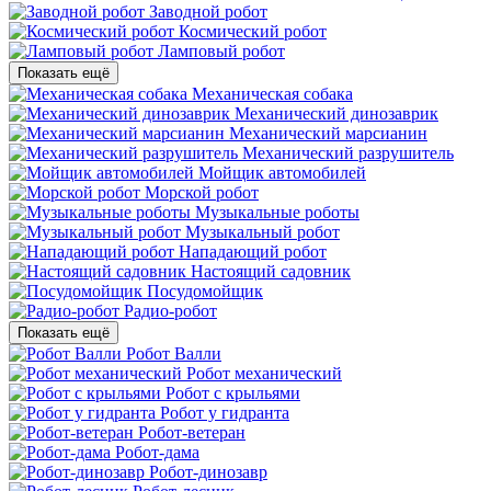
Заводной робот
Космический робот
Ламповый робот
Показать ещё
Механическая собака
Механический динозаврик
Механический марсианин
Механический разрушитель
Мойщик автомобилей
Морской робот
Музыкальные роботы
Музыкальный робот
Нападающий робот
Настоящий садовник
Посудомойщик
Радио-робот
Показать ещё
Робот Валли
Робот механический
Робот с крыльями
Робот у гидранта
Робот-ветеран
Робот-дама
Робот-динозавр