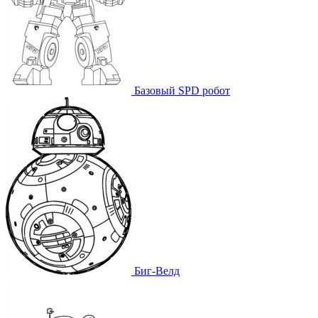
Базовый SPD робот
Биг-Велд