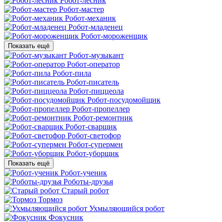
Робот-лесник
Робот-мастер
Робот-механик
Робот-младенец
Робот-мороженщик
Показать ещё
Робот-музыкант
Робот-оператор
Робот-пила
Робот-писатель
Робот-пиццеола
Робот-посудомойщик
Робот-пропеллер
Робот-ремонтник
Робот-сварщик
Робот-светофор
Робот-супермен
Робот-уборщик
Показать ещё
Робот-ученик
Роботы-друзья
Старый робот
Тормоз
Ухмыляющийся робот
Фокусник