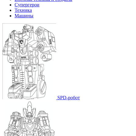
Супергерои
Техника
Машины
SPD-робот